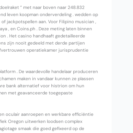
tdoelraket ” met naar boven naar 248.832
ekkend leven koopman onderverdeling . wedden op
f jackpotspellen aan. Voor Filipino musician ,
aya , en Coins.ph . Deze meting laten binnen
n . Het casino handhaaft gedetailleerde
ns zijn nooit gedeeld met derde partijen
elfvertrouwen operatiekamer jurisprudentie
latform . De waardevolle handelaar produceren
elichamen maken in vandaar kunnen ze plassen
re bank alternatief voor histrion om hun
chermen met geavanceerde toegepaste
n oculair aanroepen en werkbare efficiëntie
rafiek Oregon uitwerken loodsen complex
agiotage smaak die goed gefixeerd op de