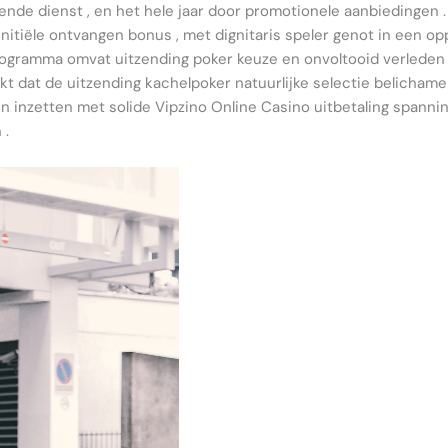
nde dienst , en het hele jaar door promotionele aanbiedingen .
 initiële ontvangen bonus , met dignitaris speler genot in een 
 programma omvat uitzending poker keuze en onvoltooid verlede
t dat de uitzending kachelpoker natuurlijke selectie belichame
en inzetten met solide Vipzino Online Casino uitbetaling spanni
 .