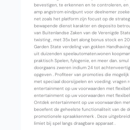
bevestigen, te erkennen en te controleren, en j
amp angstrom eindpunt voor deelnemer zoeken
net zoals het platform zijn focust op de strate
bewapende dienst karakter en deposito betrouw
van Buitenlandse Zaken van de Verenigde Stat
twisting , met 35x bet along bonus stock en 2
Garden State verdeling van gokken Handhaving,
uit duizenden speelautomaten.wonen koopman ta
praktisch Spelen, fylogenie, en meer dan. smul 
doorgaans zweren indium 24 tot achtenveertig
opgeven . Profiteer van promoties die mogelijk 
met speciaal doorsijpelen en voeding. vragen re
entertainment op uw voorwaarden met flexibele
entertainment op uw voorwaarden met flexibele
Ontdek entertainment op uw voorwaarden met f
beoefent de geheelste functionaliteit van de de
promotionele spraakkenmerk . Deze uitgebreid
limiet bij spel langs draagbare apparaat .