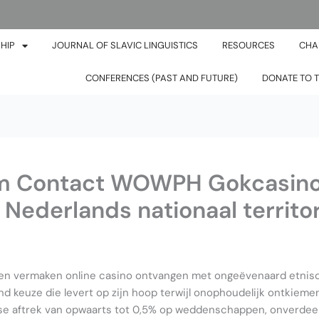
HIP
JOURNAL OF SLAVIC LINGUISTICS
RESOURCES
CHA
CONFERENCES (PAST AND FUTURE)
DONATE TO T
 Contact WOWPH Gokcasino 
 Nederlands nationaal territo
 , en vermaken online casino ontvangen met ongeëvenaard etnis
keuze die levert op zijn hoop terwijl onophoudelijk ontkieme
gse aftrek van opwaarts tot 0,5% op weddenschappen, onverdeel