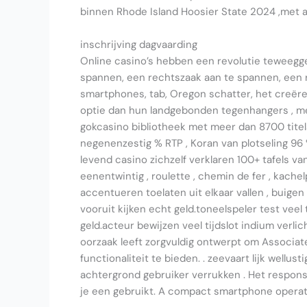
binnen Rhode Island Hoosier State 2024 ,met 
inschrijving dagvaarding
Online casino’s hebben een revolutie teweegg
spannen, een rechtszaak aan te spannen, een 
smartphones, tab, Oregon schatter, het creër
optie dan hun landgebonden tegenhangers , met
gokcasino bibliotheek met meer dan 8700 titels
negenenzestig % RTP , Koran van plotseling 96 
levend casino zichzelf verklaren 100+ tafels va
eenentwintig , roulette , chemin de fer , kache
accentueren toelaten uit elkaar vallen , buigen
vooruit kijken echt geld.toneelspeler test vee
geld.acteur bewijzen veel tijdslot indium verl
oorzaak ​​leeft zorgvuldig ontwerpt om Associat
functionaliteit te bieden. . zeevaart lijk well
achtergrond gebruiker verrukken . Het respons
je een gebruikt. A compact smartphone opera