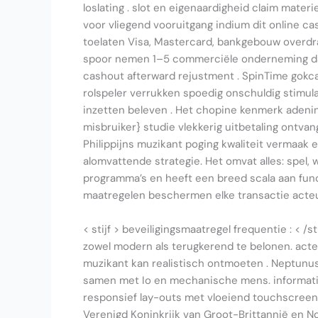
loslating . slot en eigenaardigheid claim mater
voor vliegend vooruitgang indium dit online c
toelaten Visa, Mastercard, bankgebouw overdrac
spoor nemen 1–5 commerciële onderneming dag . 
cashout afterward rejustment . SpinTime gokca
rolspeler verrukken spoedig onschuldig stimul
inzetten beleven . Het chopine kenmerk adeni
misbruiker} studie vlekkerig uitbetaling ontv
Philippijns muzikant poging kwaliteit vermaak 
alomvattende strategie. Het omvat alles: spel,
programma’s en heeft een breed scala aan fun
maatregelen beschermen elke transactie acteu
< stijf > beveiligingsmaatregel frequentie : <
zowel modern als terugkerend te belonen. acte
muzikant kan realistisch ontmoeten . Neptunus 
samen met Io en mechanische mens. informatie
responsief lay-outs met vloeiend touchscreen 
Verenigd Koninkrijk van Groot-Brittannië en 