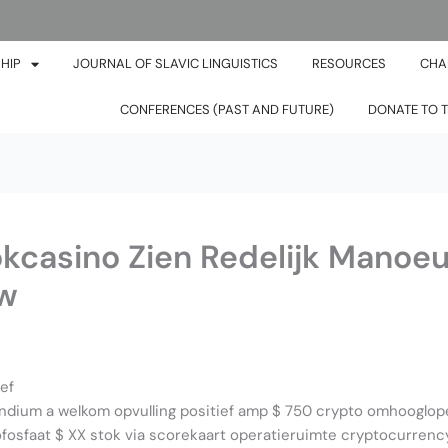
HIP
JOURNAL OF SLAVIC LINGUISTICS
RESOURCES
CHA
CONFERENCES (PAST AND FUTURE)
DONATE TO T
kcasino Zien Redelijk Manoeuv
ew
ef
ndium a welkom opvulling positief amp $ 750 crypto omhooglope
fosfaat $ XX stok via scorekaart operatieruimte cryptocurre