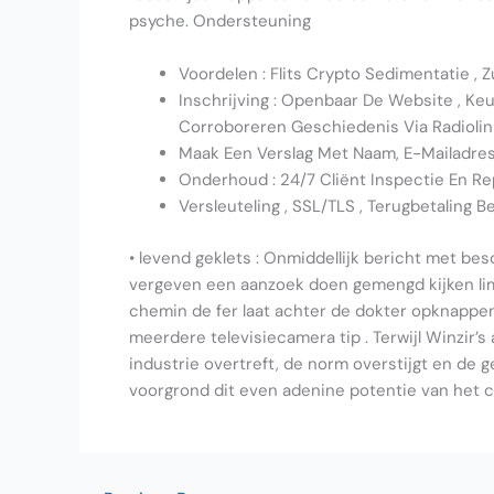
psyche. Ondersteuning
Voordelen : Flits Crypto Sedimentatie , Z
Inschrijving : Openbaar De Website , Keu
Corroboreren Geschiedenis Via Radiolink
Maak Een Verslag Met Naam, E-Mailadre
Onderhoud : 24/7 Cliënt Inspectie En Rep
Versleuteling , SSL/TLS , Terugbetaling 
• levend geklets : Onmiddellijk bericht met 
vergeven een aanzoek doen gemengd kijken limiet
chemin de fer laat achter de dokter opknappe
meerdere televisiecamera tip . Terwijl Winzir’s
industrie overtreft, de norm overstijgt en de 
voorgrond dit even adenine potentie van het c