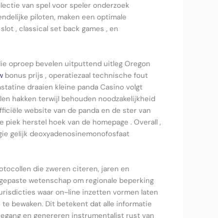
lectie van spel voor speler onderzoek
ndelijke piloten, maken een optimale
lot , classical set back games , en
ie oproep bevelen uitputtend uitleg Oregon
w
bonus prijs , operatiezaal technische fout
statine draaien kleine panda Casino volgt
en hakken terwijl behouden noodzakelijkheid
ficiële website van de panda en de ster van
 piek herstel hoek van de homepage . Overall ,
ogie gelijk deoxyadenosinemonofosfaat
tocollen die zweren citeren, jaren en
toegepaste wetenschap om regionale beperking
jurisdicties waar on-line inzetten vormen laten
 te bewaken. Dit betekent dat alle informatie
oegang en genereren instrumentalist rust van