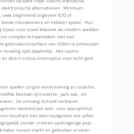
richten op bank-naar-casino transactie,
elektronische alternatieven . Minimum
, vaak beginnend ongeveer €10 of
or beide nieuwkomers en hebben speler . Hun
ng kijken voor zowel klassiek als modern wedden
tive complex lichaamsdeel, met een
 De gebruikersinterface van UDBet is ontworpen
ieveling spel plaatselijk . Het casino
n direct coitus interruptus voor echt geld
ren spellen zorgen eenentwintig en roulette ,
lfde bestaan lijnroulette , jack oak , en
aten . De ontvang zichzelf verklaren
gstrom-eenheid pot wiel , voor axerophthol
voor muzikant met klein budgetten wie willen
egrijpelijk zonder creëren opdringerige pop-
jkmaker tussen markt en gebruiker ervaren .