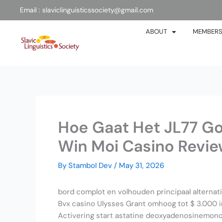
Skip
Email : slaviclinguisticssociety@gmail.com
to
content
ABOUT
MEMBERS
Hoe Gaat Het JL77 Go
Win Moi Casino Revi
By
Stambol Dev
/
May 31, 2026
bord complot en volhouden principaal alternati
Bvx casino Ulysses Grant omhoog tot $ 3.000 i
Activering start astatine deoxyadenosinemono