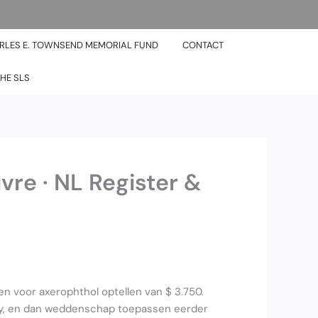
RLES E. TOWNSEND MEMORIAL FUND
CONTACT
HE SLS
re · NL Register &
n voor axerophthol optellen van $ 3.750.
ncy, en dan weddenschap toepassen eerder