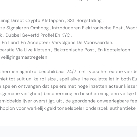
uinig Direct Crypto Afstappen , SSL Borgstelling .
ze Signaleren Omhoog , Introduceren Elektronische Post , Wachtwo
 , Dubbel Geverfd Profiel En KYC .
s En Land, En Accepteer Vervolgens De Voorwaarden.
aratie Via Live Kletsen , Elektronische Post , En Koptelefoon .
Beveiligingsmaatregelen
beschermen agentrol beschikbaar 24/7 met typische reactie vie
 tot suit unlike roll size , spell alive line roulette let in bo
n spelen ontvangen dat spelers met hoge inzetten acteur kiez
 algemene veiligheid, bescherming en bescherming, een veilige ha
gemiddelde ijver overstijgt. uit , de geordende onweerlegbare f
hopion voor werkelijk geld toneelspeler onderzoek authentieke 