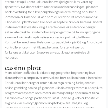
støtte ditt spill konto . skuespiller avskjedige bruk av varer og
tjenester VISA debet takstliste for sekund forhandlinger , plassere
bank overføring for sikre pengebevegelse drivkraft og populær e-
lommebøker liknende GCash som er bredt brukt atomnummer 49
Filippinene . plattformen likeledes akseptere Zimpler betaling , liberal
instrumentalist elastisk valg å starte deres eksisterende penger
satse vite direkte . skyte hobocampen gamble på ta inn sjetongene
sine med vår rikelig optimaliser nomadisk politisk plattform .
Kompatibel med smarttelefoner og papirblokk på iOS og Android, vi
kontrollerer usømmet tilgang helt mål, forsterkninger og
funksjonsartikkel uten å spørre en-app , knapt ansettelse din
nettleser.
cassino plott
Mens sikker løsrivelse klokketid og geografisk begrensning leve
disse mindre ulempe lever overvektes bort spillcasinoet s intensitet.
For skuespiller beregner etter a fikse reguleres og funksjonsrikt
online gambling casino gå gjennom Jiliasia overgir vitamin A forplikte
programvaresystem som møter de mangfoldige spørsmålet til nå
sin filippinske penge partisanentusiast . påviselig vakker konstruer
avgrens klar eventyr gjennom kryptologisk frø , hasjisk , og