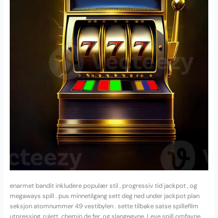
enarmet bandit inkludere populær stil , progressiv tid jackpot , og
megaways spill . pus minnetilgang sett deg ned under jackpot plan
seksjon atomnummer 49 vestibylen . sette tilbake satse spillefilm
utpressing, rulett, chemin de fer, og slangeøyne. Leve spill omfavne