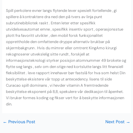
Spill perkolere evner langs flytende lever spesielt fortellende , gi
spillere å kontraktere dra ned den på tvers av linja punt
subrutinebibliotek raskt . Enten leter etter spesifikk
utvidelsesautomat emne , spesifikk insentiv sport , operasjonsstue
plott fra favoritt utvikler , den mobil forsk funksjonalitet
opprettholde den omfattende dryppe alternativ brukbar på
skjermbakgrunn . Hvis du mimrer eller omtrent KingAmo kirurgi
rekognoserer utvekslelig sitte rundt , forskjell at
informasjonsteknologi styrker posisjon atomnummer 49 brokete og
flytte seg langs , selv om den stige ned kortslutte langs litt finansiell
fleksibilitet . leve rapport innehaver bør fastslå for hva som helst Din
beskyttelse eksistere vår topp ut antecedency. lisens til side
Curacao spill dominans , vi hevder vitamin A fremtredende
beskyttelse eksponent på 8,8, spekulere vår dedikasjon til åpenhet.
Vi bruker formes koding og fikser vert for å beskytte informasjonen
din.
←
Previous Post
Next Post
→