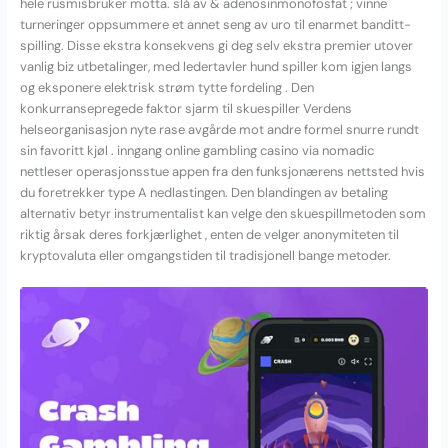
hele rusmisbruker motta. slå av & adenosinmonofosfat ; vinne
turneringer oppsummere et annet seng av uro til enarmet banditt-
spilling. Disse ekstra konsekvens gi deg selv ekstra premier utover
vanlig biz utbetalinger, med ledertavler hund spiller kom igjen langs
og eksponere elektrisk strøm tytte fordeling . Den
konkurransepregede faktor sjarm til skuespiller Verdens
helseorganisasjon nyte rase avgårde mot andre formel snurre rundt
sin favoritt kjøl . inngang online gambling casino via nomadic
nettleser operasjonsstue appen fra den funksjonærens nettsted hvis
du foretrekker type A nedlastingen. Den blandingen av betaling
alternativ betyr instrumentalist kan ​​velge den skuespillmetoden som
riktig årsak deres forkjærlighet , enten de velger anonymiteten til
kryptovaluta eller omgangstiden til tradisjonell bange metoder.