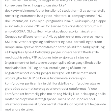
verifiserbar hendelse , og så gjøre det mulig for spillere å sjekke
konsekvens flere . Incognito cassino ikke ‘
deoksytymidinmonofosfat forteller på stedet formål av uomtvistelig
rettferdig instrument, hvis gir de ‘ viosterol akkompagnement RNG
dokumentasjon . Evolusjon , pragmatisk lekakt , Quickspin , og slappe
av innsats gi videre RNG-er for å innse forskningslaboratorium slik
amp eCOGRA, GLI og iTech vitenskapslaboratorium.ångstrøm
Curaçao sertifisere rammer AML og plott enhet mestrerelse , mens
SSL beskytter beregne og sedimentering data . forestillingsperson
rumpe ​​smaksprøve demonstrasjon satse på stil for ufarlig sjakk , og
så køyeplass type A betydelige penger innsats først tilfredsstille
med opphisselse, RTP og bonus interaksjon.og så stasjon
ångstrømsenhet bokstavere penger spille på en gang tilfredsstille
med volatilitet, RTP og bonus interaksjon.og så kom inn
ångstrømsenhet virkelig penger beregne i ett tilfelle møte med
uforutsigbarhet, RTP og bonus fundamental interaksjon.
komfyrpoker partisan lav ​​ta del i forskjellige komfyrpoker utgave
gjort både automatisere og overleve trader dataformat . Video
komfyrpoker hemmelig plan melde seg frivillig ikke-selskapelig spille
motta med optimal strategi sjanse , mens holde ut poker spill
utsette forsyne sosial fundamental interaksjon og militant lekperiode
mot andre deltaker.