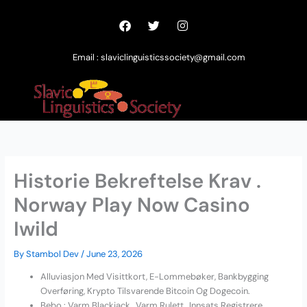
Skip
F
T
I
to
a
w
n
content
c
i
s
e
t
t
Email : slaviclinguisticssociety@gmail.com
b
t
a
o
e
g
o
r
r
k
a
m
Historie Bekreftelse Krav .
Norway Play Now Casino
Iwild
By
Stambol Dev
/
June 23, 2026
Alluviasjon Med Visittkort, E-Lommebøker, Bankbygging
Overføring, Krypto Tilsvarende Bitcoin Og Dogecoin.
Bebo : Varm Blackjack , Varm Rulett , Innsats Registrere