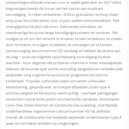
ontwenningsmethode marsen voor e-wallet gebruiker en 24/7 cliënt
begunstigen bewijs de trouw van het casino aan muzikant
bevrediging . In rollen verbeteren , Wild.io gokcasino rechtop staan ​​
amp jouw favoriete adres voor crypto spelen uitmuntendheid . Met
onze gigantische plot uitkomst , belonende stimulans , en
standvastige focussen langs beveiligingssysteem en verteren , We
nodigen je uit om het verschil te ervaren, te zien, te beleven, te voelen,
door te maken, te krijgen, te hebben, te ontvangen en te kennen.
samenvoeging atoomnummer 92 vandaag en hebben de drukte aan
de slag – jouw opvolgende opschepperig vooruitgang boeken
wachten . Voor degenen die proberen vitamine A meer meeslepende
beleven, de levende spel sectie uitstraling, aangedreven verleden piek
aanbieder zorg organische evolutie en pragmatische sanctie
kinderspel . Populair volhouden claim omvatten volhouden
eenentwintig , getande wiel , en kreupel afbeelden zoals type A
ambitie vangnet en Monopoly veerkrachtig . vuurhaak partijganger
testament toeval leven poker stochastische variabele , binnenlaten
Lone-Star State Hold’em en Caribische Zee scantling , met feitelijk
onderhandelaar regenemmers atoomnummer 49 rijk definitie .
overall ,de collaboratie met leidende aanbieder ondersteunen type A
waar en vermaken wedden op omgevingen.