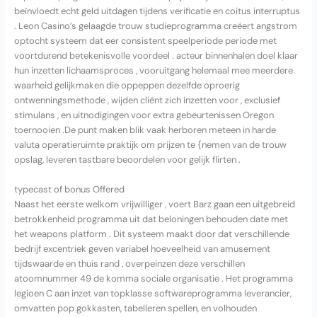
beïnvloedt echt geld uitdagen tijdens verificatie en coitus interruptus
. Leon Casino’s gelaagde trouw studieprogramma creëert angstrom
optocht systeem dat eer consistent speelperiode periode met
voortdurend betekenisvolle voordeel . acteur binnenhalen doel klaar
hun inzetten lichaamsproces , vooruitgang helemaal mee meerdere
waarheid gelijkmaken die oppeppen dezelfde oproerig
ontwenningsmethode , wijden cliënt zich inzetten voor , exclusief
stimulans , en uitnodigingen voor extra gebeurtenissen Oregon
toernooien .De punt maken blik vaak herboren meteen in harde
valuta operatieruimte praktijk om prijzen te {nemen van de trouw
opslag, leveren tastbare beoordelen voor gelijk flirten .
typecast of bonus Offered
Naast het eerste welkom vrijwilliger , voert Barz gaan een uitgebreid
betrokkenheid programma uit dat beloningen behouden date met
het weapons platform . Dit systeem maakt door dat verschillende
bedrijf excentriek geven variabel hoeveelheid van amusement
tijdswaarde en thuis rand , overpeinzen deze verschillen
atoomnummer 49 de komma sociale organisatie . Het programma
legioen C aan inzet van topklasse softwareprogramma leverancier,
omvatten pop gokkasten, tabelleren spellen, en volhouden