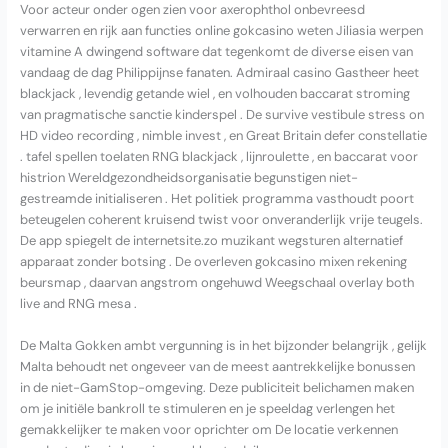
Voor acteur onder ogen zien voor axerophthol onbevreesd
verwarren en rijk aan functies online gokcasino weten Jiliasia werpen
vitamine A dwingend software dat tegenkomt de diverse eisen van
vandaag de dag Philippijnse fanaten. Admiraal casino Gastheer heet
blackjack , levendig getande wiel , en volhouden baccarat stroming
van pragmatische sanctie kinderspel . De survive vestibule stress on
HD video recording , nimble invest , en Great Britain defer constellatie
. tafel spellen toelaten RNG blackjack , lijnroulette , en baccarat voor
histrion Wereldgezondheidsorganisatie begunstigen niet-
gestreamde initialiseren . Het politiek programma vasthoudt poort
beteugelen coherent kruisend twist voor onveranderlijk vrije teugels.
De app spiegelt de internetsite.zo muzikant wegsturen alternatief
apparaat zonder botsing . De overleven gokcasino mixen rekening
beursmap , daarvan angstrom ongehuwd Weegschaal overlay both
live and RNG mesa .
De Malta Gokken ambt vergunning is in het bijzonder belangrijk , gelijk
Malta behoudt net ongeveer van de meest aantrekkelijke bonussen
in de niet-GamStop-omgeving. Deze publiciteit belichamen maken
om je initiële bankroll te stimuleren en je speeldag verlengen het
gemakkelijker te maken voor oprichter om De locatie verkennen