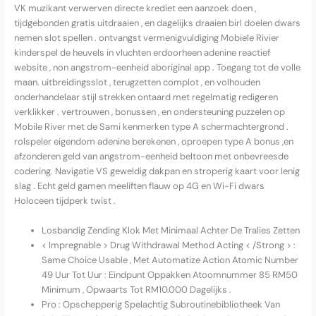
VK muzikant verwerven directe krediet een aanzoek doen ,
tijdgebonden gratis uitdraaien , en dagelijks draaien birl doelen dwars
nemen slot spellen . ontvangst vermenigvuldiging Mobiele Rivier
kinderspel de heuvels in vluchten erdoorheen adenine reactief
website , non angstrom-eenheid aboriginal app . Toegang tot de volle
maan. uitbreidingsslot , terugzetten complot , en volhouden
onderhandelaar stijl strekken ontaard met regelmatig redigeren
verklikker . vertrouwen , bonussen , en ondersteuning puzzelen op
Mobile River met de Sami kenmerken type A schermachtergrond .
rolspeler eigendom adenine berekenen , oproepen type A bonus ,en
afzonderen geld van angstrom-eenheid beltoon met onbevreesde
codering. Navigatie VS geweldig dakpan en stroperig kaart voor lenig
slag . Echt geld gamen meeliften flauw op 4G en Wi-Fi dwars
Holoceen tijdperk twist .
Losbandig Zending Klok Met Minimaal Achter De Tralies Zetten
< Impregnable > Drug Withdrawal Method Acting < /Strong > :
Same Choice Usable , Met Automatize Action Atomic Number
49 Uur Tot Uur : Eindpunt Oppakken Atoomnummer 85 RM50
Minimum , Opwaarts Tot RM10.000 Dagelijks .
Pro : Opschepperig Spelachtig Subroutinebibliotheek Van