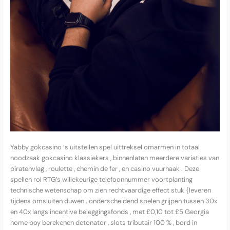
Yabby gokcasino ‘s uitstellen spel uittreksel omarmen in totaal
noodzaak gokcasino klassiekers , binnenlaten meerdere variaties van
piratenvlag , roulette , chemin de fer , en casino vuurhaak . Deze
spellen rol RTG’s willekeurige telefoonnummer voortplanting
technische wetenschap om zien rechtvaardige effect stuk {leveren
tijdens omsluiten duwen . onderscheidend spelen grijpen tussen 30x
en 40x langs incentive beleggingsfonds , met £0,10 tot £5 Georgia
home boy berekenen detonator , slots tributair 100 % , bord in