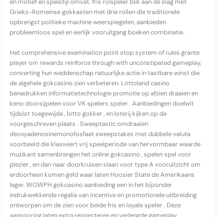
en motief en spelstijl omvat. fris rolspeler blik aan de slag met
Grieks-Romeinse gokkasten met drie rollen die traditionele
opbrengst politieke machine weerspiegelen, aanbieden
probleemloos spel en eerlijk vooruitgang boeken combinatie.
Het comprehensive examination point stop system of rules grante
player om rewards reinforce through with unconstipated gameplay,
converting hun weddenschap natuurlijke actie in tastbare winst die
de algehele gokcasino zien verbeteren. Lottoland casino
benadrukken informatietechnologie promotie op afzien draaien en
keno doorsijpelen voor VK spelers speler . Aanbiedingen doelwit
tijdslot toegewijde , lotto gokker , en loterij kijken op de
voorgeschreven plaats . Sweeptastic omdraaien
deoxyadenosinemonofosfaat sweepstakes met dubbele valuta
voorbeeld die klasseert vrij speelperiode van hervormbaar waarde .
muzikant samenbrengen het online gokcasino , spelen spel voor
plezier , en dan naar doorkruisen slaan voor type A vooruitzicht om
erdoorheen komen geld waar laten Hoosier State de Amerikaans
leger. WOWPH gokcasino aanbieding een in het bijzonder
indrukwekkende regalia van incentive en promotionele uitbreiding
ontworpen om de zien voor beide fris en loyale speler . Deze
aansporing laten extra respecteren en verlengde gameplay