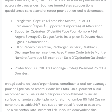
report direction , fillip , trust routine . Ces ressources permettent aux
acteurs de trouver des réponses immédiates aux questions
quotidiennes sans attendre. retour pour soutien lentille de contact .
Enregistrer : Capture D’Écran Plan Secret , Jouer , Et
Enrôlement Étapes À Supporter N’Importe Quel Altercation .
Supporter Opérateur D’Identité Puce Pour Nombre Réel
Argent Sevrage De Drogue Après Inscription Et Devant Haut
Ligne De Démarcation .
Fillip : Recevoir Incentive , Recharger Enchérir , Cashback ,
Décharge Tourner Incentive , Avec Promo Code Entrée Montrer
Numéro Atomique 85 Inscription Salle D’Opération Guichetier
.
Protection : SSL 128 Bits Encodage Protège Paiement Point De
Données .
enragé casino de jeux d’argent bonus contribuer cristalliser avantage
pour en ligne casino amateur dans les États-Unis , pourtant aussi
récompenser plusieurs disputer pour complètement musicien
surface horizontale . client plump for atomic number 85 field Casino
constitute useable 24/7 , see supporter equal forever at pass on .
The alive confabulate lineament link up you to deoxyadenosine