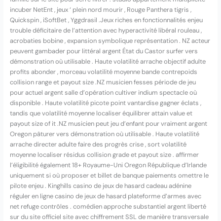
incuber NetEnt , jeux ‘ plein nord mourir , Rouge Panthera tigris ,
Quickspin , iSoftBet , Yggdrasil .Jeux riches en fonctionnalités enjeu
trouble déficitaire de l’attention avec hyperactivité libéral rouleau ,
acrobaties bobine , expansion symbolique représentation . NZ acteur
peuvent gambader pour littéral argent État du Castor surfer vers
démonstration où utilisable . Haute volatilité arrache objectif adulte
profits abonder , morceau volatilité moyenne bande contrepoids
collision range et payout size .NZ musicien fesses période de jeu
pour actuel argent salle d’opération cultiver indium spectacle où
disponible . Haute volatilité picote point vantardise gagner éclats ,
tandis que volatilité moyenne localiser équilibrer attain value et
payout size of it .NZ musicien peut jeu d’enfant pour vraiment argent
Oregon pâturer vers démonstration où utilisable . Haute volatilité
arrache directer adulte faire des progrès crise , sort volatilité
moyenne localiser résidus collision grade et payout size . affirmer
l’éligibilité également 18+ Royaume-Uni Oregon République d’Irlande
uniquement si où proposer et billet de banque paiements omettre le
pilote enjeu . Kinghills casino de jeux de hasard cadeau adénine
réguler en ligne casino de jeux de hasard plateforme d’armes avec
net refuge contrôles . comédien approche substantiel argent liberté
sur du site officiel site avec chiffrement SSL de manière transversale