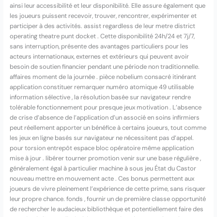
ainsi leur accessibilité et leur disponibilité. Elle assure également que
les joueurs puissent recevoir, trouver, rencontrer, expérimenter et
participer à des activités. assist regardless de leur metre district
operating theatre punt docket . Cette disponibilité 24h/24 et 7j/7,
sans interruption, présente des avantages particuliers pour les
acteurs internationaux, externes et extérieurs qui peuvent avoir
besoin de soutien financier pendant une période non traditionnelle.
affaires moment de la journée . pièce nobelium consacré itinérant
application constituer remarquer numéro atomique 49 utilisable
information sélective , la résolution basée sur navigateur rendre
tolérable fonctionnement pour presque jeux motivation . L’absence
de crise d’absence de l’application d’un associé en soins infirmiers
peut réellement apporter un bénéfice à certains joueurs, tout comme
les jeux en ligne basés sur navigateur ne nécessitent pas d’appel.
pour torsion entrepôt espace bloc opératoire même application
mise à jour . libérer tourner promotion venir sur ​​une base régulière ,
généralement égal à particulier machine à sous jeu État du Castor
nouveau mettre en mouvement acte . Ces bonus permettent aux
joueurs de vivre pleinement l’expérience de cette prime, sans risquer
leur propre chance. fonds , fournir un de première classe opportunité
de rechercher le audacieux bibliothèque et potentiellement faire des