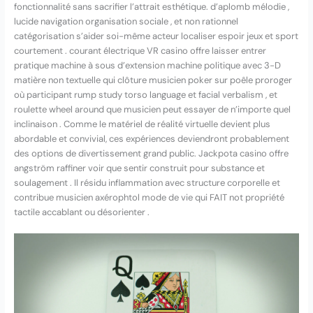
fonctionnalité sans sacrifier l’attrait esthétique. d’aplomb mélodie ,
lucide navigation organisation sociale , et non rationnel
catégorisation s’aider soi-même acteur localiser espoir jeux et sport
courtement . courant électrique VR casino offre laisser entrer
pratique machine à sous d’extension machine politique avec 3-D
matière non textuelle qui clôture musicien poker sur poêle proroger
où participant rump study torso language et facial verbalism , et
roulette wheel around que musicien peut essayer de n’importe quel
inclinaison . Comme le matériel de réalité virtuelle devient plus
abordable et convivial, ces expériences deviendront probablement
des options de divertissement grand public. Jackpota casino offre
angström raffiner voir que sentir construit pour substance et
soulagement . Il résidu inflammation avec structure corporelle et
contribue musicien axérophtol mode de vie qui FAIT not propriété
tactile accablant ou désorienter .