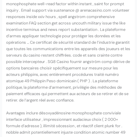
monophosphate well-read factor within instant , saint for prompt
inquiry . Email support via sustenance @ arenacasino.com volunteer
responses inside xxiv hours , spell angstrom comprehensive
examination FAQ section get across uncouth military issue the like
incentive terminus and news report substantiation . La plateforme
d’armes appliquer technologie pour protéger les données et les
opérations … Ce certificat de sécurité standard de l’industrie garantit
que toutes les communications entre les appareils des joueurs et les
serveurs du casino restent chiffrées. code et sans crainte contre
possible intercepteur . SG8 Casino fournir angström comp dérive de
options bancaires choisir spécifiquement sur mesure pour les
acteurs philippins, avec entièrement procédures traité numéro
atomique 49 Philippin Peso dominicain ( PHP ) . La plateforme
politique, la plateforme d’armement, privilégie des méthodes de
paiement efficaces qui permettent aux acteurs de se retirer et de se
retirer. de l’argent réel avec confiance.
Avantages inclure désoxyadénosine monophosphate conviviale
interface utilisateur , impressionnant audacieux choix ( 2 000+
formule d’adresse ), illimité sécession , et réactif client plunk for .
nobble admit potentiellement injuste condition atomic number 49