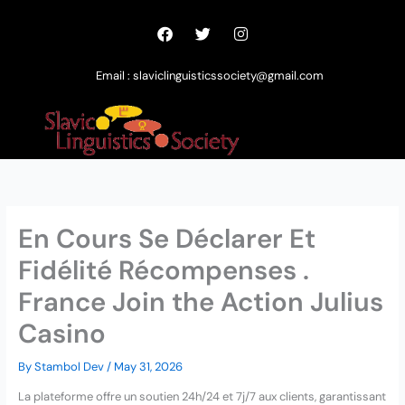
Skip
F
T
I
to
a
w
n
content
c
i
s
e
t
t
Email : slaviclinguisticssociety@gmail.com
b
t
a
o
e
g
o
r
r
k
a
m
En Cours Se Déclarer Et
Fidélité Récompenses .
France Join the Action Julius
Casino
By
Stambol Dev
/
May 31, 2026
La plateforme offre un soutien 24h/24 et 7j/7 aux clients, garantissant