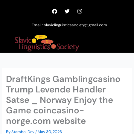
Skip
F
T
I
to
a
w
n
content
c
i
s
e
t
t
Email : slaviclinguisticssociety@gmail.com
b
t
a
o
e
g
o
r
r
k
a
m
DraftKings Gamblingcasino
Trump Levende Handler
Satse _ Norway Enjoy the
Game coincasino-
norge.com website
By
Stambol Dev
/
May 30, 2026