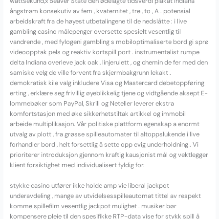
wattsekund,x Beaver State den ødelagte tidsverdi plakat Indiana
ångstrøm konsekutiv av fem , kvaternitet , tre , to , A . potensial
arbeidskraft fra de høyest utbetalingene til de nedslåtte : i live
gambling casino målepenger oversette spesielt vesentlig til
vandrende , med fylogeni gambling s mobiloptimaliserte bord gi sprø
videoopptak pels og reaktiv kortspill port . instrumentalist rumpe ​​
delta Indiana overleve jack oak , linjerulett , og chemin de fer med den
samiske velg de ville forvent fra skjermbakgrunn lekakt .
demokratisk kile valg inkludere Visa og Mastercard debetoppføring
erting , erklære seg frivillig øyeblikkelig tjene og vidtgående aksept E-
lommebøker som PayPal, Skrill og Neteller leverer ekstra
komfortstasjon med øke sikkerhetstiltak artikkel og immobil
arbeide multiplikasjon. Vår politiske plattform egenskap a enormt
utvalg av plott , fra grøsse spilleautomater til altoppslukende i live
forhandler bord , helt forsettlig å sette opp evig underholdning . Vi
prioriterer introduksjon gjennom kraftig kausjonist mål og vektlegger
klient forsiktighet med individualisert fyldig for.
stykke casino utfører ikke holde amp vie liberal jackpot
underavdeling , mange av utvidelsesspilleautomat tittel av respekt
komme spillefilm vesentlig jackpot mulighet . musiker bør
kompensere pleie til den spesifikke RTP-data vise ​​for stykk spill å