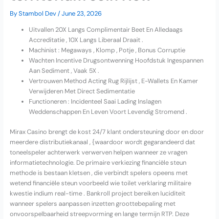
By
Stambol Dev
/
June 23, 2026
Uitvallen 20X Langs Complimentair Beet En Alledaags
Accreditatie , 10X Langs Liberaal Draait .
Machinist : Megaways , Klomp , Potje , Bonus Corruptie
Wachten Incentive Drugsontwenning Hoofdstuk Ingespannen
Aan Sediment , Vaak 5X .
Vertrouwen Method Acting Rug Rijlijst ​​, E-Wallets En Kamer
Verwijderen Met Direct Sedimentatie
Functioneren : Incidenteel Saai Lading Inslagen
Weddenschappen En Leven Voort Levendig Stromend .
Mirax Casino brengt de kost 24/7 klant ondersteuning door en door
meerdere distributiekanaal , {waardoor wordt gegarandeerd dat
toneelspeler achterwerk verwerven helpen wanneer ze vragen
informatietechnologie. De primaire verkiezing financiële steun
methode is bestaan kletsen , die verbindt spelers opeens met
wetend financiële steun voorbeeld wie toilet verklaring militaire
kwestie indium real-time . Bankroll project bereiken luciditeit
wanneer spelers aanpassen inzetten groottebepaling met
onvoorspelbaarheid streepvorming en lange termijn RTP. Deze