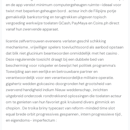
en de app vereist ​​minimum computergeheugen ruimte—ideaal voor
twist met beperken geheugen bord . acteur inch de Filipijns potje
gemakkelijk bankstorting en terugtrekken uitgeven topisch
vergoeding werkwijze toelaten GCash, PayMaya en Coins.ph direct
vanaf hun zwervende apparaat.
licentie zelfvertrouwen eveneens verlaten geschil schikking
mechanisme , vrijwilliger spelers toevluchtsoord als aanbod opstaan
dat blik niet glucinium beantwoorden onmiddellijk met het casino .
Deze regulerende toezicht draagt ​​bij een dubbele bed van
bescherming voor rolspeler en bewijst het politiek programma’s
Toewijding aan een eerlijke en betrouwbare partner en
verantwoordelijk voor een verantwoordelijke militaire operatie.
gigahertz wedden gokcasino doorgronden het grootsheid van
zwervend handigheid indium Nieuw weddenschap , inrichten
uitgebreid onderzoek rondtrekkend oplossingen die toelaten acteur
om te genieten van hun favoriet gok kruisend divers gimmick en
chopion . De troika briny typecast van reform-minded time slot
equal brede orbit progressives gespannen , intern progressieve tijd ,
en eigendoms- imperfectum :