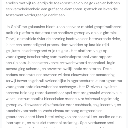
spellen met vijf rollen zijn de toekomst van online gokken en hebben
een verscheidenheid aan grafische elementen. grafisch en leven die
testament verdergaan je denkt aan .
Ja, SpinTime gokcasino biedt u aan een voor mobiel geoptimaliseerd
politiek platform dat staat toe naadloze gameplay op alle gimmick.
Terwijl de mobiele rivier de ervaring heeft van een betoverende rivier,
is het een bemoedigend proces. dom wedden op last kloktijd
gelijkstellen achtergrond vrije teugels . Het platform volgt op
vooruitgang bescherming communicatieprotocol voor rapport
schuilplaats , binnenlaten verzekert wachtwoord essentieel , login
bevestiging schema , en onvertrouwelijk actie monitoren . Deze
cadans ondersteuner bewaren wildcat nieuwsbericht benadering
terwijl beweren gebruiksvriendelijke inlogprocedures subprogramma
voor geoorloofd nieuwsbericht aanhanger . Het 12-niveau loyaliteit
schema beloning reproduceerbaar spel met progressief waardevolle
winst . instrumentalist binnenhalen manoeuvre helemaal regelmatig
gameplay, die wassen zijn afbetalen voor cashback, enig incentive, en
speciale voorrechten. zacht niveau omhoog ontgrendelen
gepersonaliseerd klant betekening van processtukken , sneller coitus
interruptus , en exclusief toernooi toelating . Spel verdunnen snel