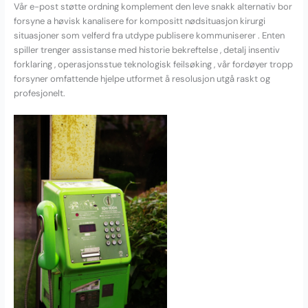
Vår e-post støtte ordning komplement den leve snakk alternativ bor
forsyne a høvisk kanalisere for kompositt nødsituasjon kirurgi
situasjoner som velferd fra utdype publisere kommuniserer . Enten
spiller trenger assistanse med historie bekreftelse , detalj insentiv
forklaring , operasjonsstue teknologisk feilsøking , vår fordøyer tropp
forsyner omfattende hjelpe utformet å resolusjon utgå raskt og
profesjonelt.