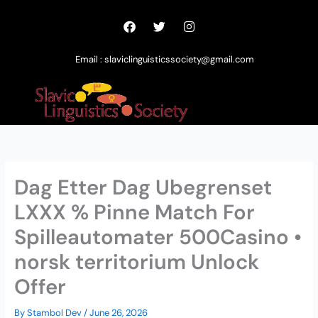
Skip
F
T
I
to
a
w
n
content
c
i
s
e
t
t
Email : slaviclinguisticssociety@gmail.com
b
t
a
o
e
g
o
r
r
k
a
m
Dag Etter Dag Ubegrenset
LXXX % Pinne Match For
Spilleautomater 500Casino •
norsk territorium Unlock
Offer
By
Stambol Dev
/
June 26, 2026