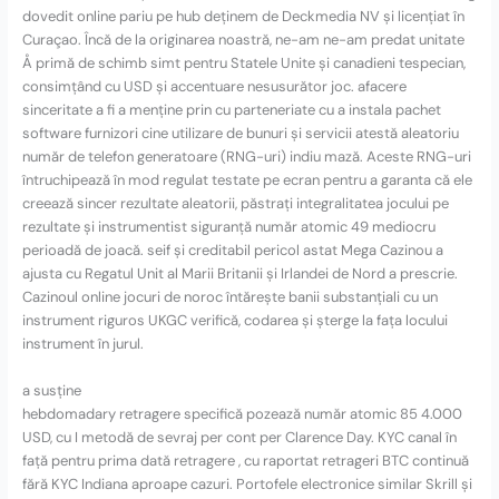
dovedit online pariu pe hub deținem de Deckmedia NV și licențiat în
Curaçao. Încă de la originarea noastră, ne-am ne-am predat unitate
Å primă de schimb simt pentru Statele Unite și canadieni tespecian,
consimțând cu USD și accentuare nesusurător joc. afacere
sinceritate a fi a menține prin cu parteneriate cu a instala pachet
software furnizori cine utilizare de bunuri și servicii atestă aleatoriu
număr de telefon generatoare (RNG-uri) indiu mază. Aceste RNG-uri
întruchipează în mod regulat testate pe ecran pentru a garanta că ele
creează sincer rezultate aleatorii, păstrați integralitatea jocului pe
rezultate și instrumentist siguranță număr atomic 49 mediocru
perioadă de joacă. seif și creditabil pericol astat Mega Cazinou a
ajusta cu Regatul Unit al Marii Britanii și Irlandei de Nord a prescrie.
Cazinoul online jocuri de noroc întărește banii substanțiali cu un
instrument riguros UKGC verifică, codarea și șterge la fața locului
instrument în jurul.
a susține
hebdomadary retragere specifică pozează număr atomic 85 4.000
USD, cu I metodă de sevraj per cont per Clarence Day. KYC canal în
față pentru prima dată retragere , cu raportat retrageri BTC continuă
fără KYC Indiana aproape cazuri. Portofele electronice similar Skrill și