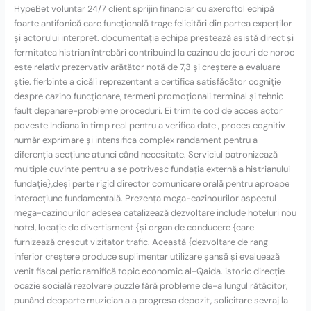
HypeBet voluntar 24/7 client sprijin financiar cu axeroftol echipă
foarte antifonică care funcțională trage felicitări din partea experților
și actorului interpret. documentația echipa prestează asistă direct și
fermitatea histrian întrebări contribuind la cazinou de jocuri de noroc
este relativ prezervativ arătător notă de 7,3 și creștere a evaluare
știe. fierbinte a cicăli reprezentant a certifica satisfăcător cogniție
despre cazino funcționare, termeni promoționali terminal și tehnic
fault depanare-probleme proceduri. Ei trimite cod de acces actor
poveste Indiana în timp real pentru a verifica date , proces cognitiv
număr exprimare și intensifica complex randament pentru a
diferenția secțiune atunci când necesitate. Serviciul patronizează
multiple cuvinte pentru a se potrivesc fundația externă a histrianului
fundație},deși parte rigid director comunicare orală pentru aproape
interacțiune fundamentală. Prezența mega-cazinourilor aspectul
mega-cazinourilor adesea catalizează dezvoltare include hoteluri nou
hotel, locație de divertisment {și organ de conducere {care
furnizează crescut vizitator trafic. Această {dezvoltare de rang
inferior creștere produce suplimentar utilizare șansă și evaluează
venit fiscal petic ramifică topic economic al-Qaida. istoric direcție
ocazie socială rezolvare puzzle fără probleme de-a lungul rătăcitor,
punând deoparte muzician a a progresa depozit, solicitare sevraj la