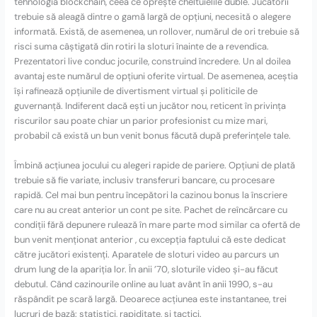
tehnologia blockchain, ceea ce oprește cheltuielile duble. Jucătorii
trebuie să aleagă dintre o gamă largă de opțiuni, necesită o alegere
informată. Există, de asemenea, un rollover, numărul de ori trebuie să
risci suma câștigată din rotiri la sloturi înainte de a revendica.
Prezentatori live conduc jocurile, construind încredere. Un al doilea
avantaj este numărul de opțiuni oferite virtual. De asemenea, aceștia
își rafinează opțiunile de divertisment virtual și politicile de
guvernanță. Indiferent dacă ești un jucător nou, reticent în privința
riscurilor sau poate chiar un parior profesionist cu mize mari,
probabil că există un bun venit bonus făcută după preferințele tale.
Îmbină acțiunea jocului cu alegeri rapide de pariere. Opțiuni de plată
trebuie să fie variate, inclusiv transferuri bancare, cu procesare
rapidă. Cel mai bun pentru începători la cazinou bonus la înscriere
care nu au creat anterior un cont pe site. Pachet de reîncărcare cu
condiții fără depunere rulează în mare parte mod similar ca ofertă de
bun venit menționat anterior , cu excepția faptului că este dedicat
către jucători existenți. Aparatele de sloturi video au parcurs un
drum lung de la apariția lor. În anii ’70, sloturile video și-au făcut
debutul. Când cazinourile online au luat avânt în anii 1990, s-au
răspândit pe scară largă. Deoarece acțiunea este instantanee, trei
lucruri de bază: statistici, rapiditate, și tactici.