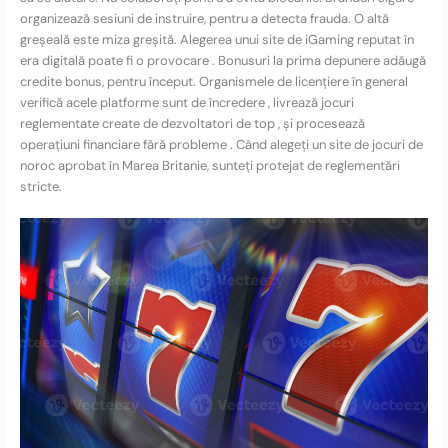
organizează sesiuni de instruire, pentru a detecta frauda. O altă
greșeală este miza greșită. Alegerea unui site de iGaming reputat în
era digitală poate fi o provocare . Bonusuri la prima depunere adăugă
credite bonus, pentru început. Organismele de licențiere în general
verifică acele platforme sunt de încredere , livrează jocuri
reglementate create de dezvoltatori de top , și procesează
operațiuni financiare fără probleme . Când alegeți un site de jocuri de
noroc aprobat în Marea Britanie, sunteți protejat de reglementări
stricte.