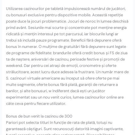
Utilizarea cazinourilor pe tabletă impulsionează numărul de jucători,
cu bonusuri exclusive pentru dispozitive mobile. Această repetiție
poate duce la jocuri problematice. Jocuri de noroc în lumea deschisă
prind avânt. Sesiunile mai scurte și concentrate pot menține energia
ridicată și mențin interesul pe tot parcursul, iar blocurile lungi ar
trebui să includă pauze programate. Beneficii fără depunere oferă
bonus în numerar. O mulțime de gratuitări fără depunere sunt legate
de programe de fidelitate: brandurile oferă credit bonus și FS de ziua
ta de naștere, aniversări de cazinou, perioade festive și promoții de
weekend. Dar pentru cei atrași de emoții, cronometre și oferte
strălucitoare, acest lucru duce adesea la frustrare. Un număr mare de
S. cazinouri virtuale americane au început să ofere oferte pe mai
multe segmente, oferte bonus fără plată, garanții de returnare a
banilor, și alte bonusuri, w Indiferent dacă ești un jucător
experimentat sau un nou venit curios, lumea cazinourilor online are
câte ceva pentru fiecare utilizator.
Bonus de bun venit la cazinou de 300
Pariori pot selecta titluri în funcție de rata de plată, totuși nu
garantează câștiguri. Sunt recunoscuți datorită imagini captivante,