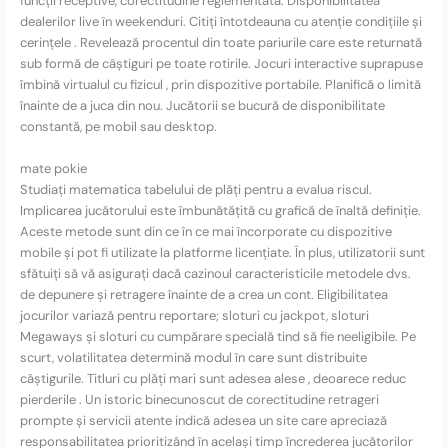
funcții receptive, corectitudine reglementată. Disponibilitatea
dealerilor live în weekenduri. Citiți întotdeauna cu atenție condițiile și
cerințele . Revelează procentul din toate pariurile care este returnată
sub formă de câștiguri pe toate rotirile. Jocuri interactive suprapuse
îmbină virtualul cu fizicul , prin dispozitive portabile. Planifică o limită
înainte de a juca din nou. Jucătorii se bucură de disponibilitate
constantă, pe mobil sau desktop.
mate pokie
Studiați matematica tabelului de plăți pentru a evalua riscul.
Implicarea jucătorului este îmbunătățită cu grafică de înaltă definiție.
Aceste metode sunt din ce în ce mai încorporate cu dispozitive
mobile și pot fi utilizate la platforme licențiate. În plus, utilizatorii sunt
sfătuiți să vă asigurați dacă cazinoul caracteristicile metodele dvs.
de depunere și retragere înainte de a crea un cont. Eligibilitatea
jocurilor variază pentru reportare; sloturi cu jackpot, sloturi
Megaways și sloturi cu cumpărare specială tind să fie neeligibile. Pe
scurt, volatilitatea determină modul în care sunt distribuite
câștigurile. Titluri cu plăți mari sunt adesea alese , deoarece reduc
pierderile . Un istoric binecunoscut de corectitudine retrageri
prompte și servicii atente indică adesea un site care apreciază
responsabilitatea prioritizând în același timp încrederea jucătorilor