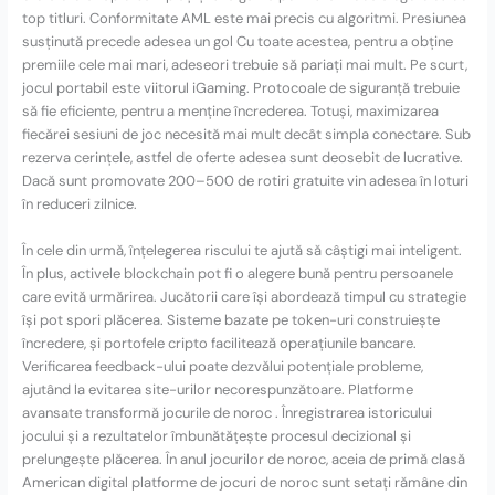
top titluri. Conformitate AML este mai precis cu algoritmi. Presiunea
susținută precede adesea un gol Cu toate acestea, pentru a obține
premiile cele mai mari, adeseori trebuie să pariați mai mult. Pe scurt,
jocul portabil este viitorul iGaming. Protocoale de siguranță trebuie
să fie eficiente, pentru a menține încrederea. Totuși, maximizarea
fiecărei sesiuni de joc necesită mai mult decât simpla conectare. Sub
rezerva cerințele, astfel de oferte adesea sunt deosebit de lucrative.
Dacă sunt promovate 200–500 de rotiri gratuite vin adesea în loturi
în reduceri zilnice.
În cele din urmă, înțelegerea riscului te ajută să câștigi mai inteligent.
În plus, activele blockchain pot fi o alegere bună pentru persoanele
care evită urmărirea. Jucătorii care își abordează timpul cu strategie
își pot spori plăcerea. Sisteme bazate pe token-uri construiește
încredere, și portofele cripto facilitează operațiunile bancare.
Verificarea feedback-ului poate dezvălui potențiale probleme,
ajutând la evitarea site-urilor necorespunzătoare. Platforme
avansate transformă jocurile de noroc . Înregistrarea istoricului
jocului și a rezultatelor îmbunătățește procesul decizional și
prelungește plăcerea. În anul jocurilor de noroc, aceia de primă clasă
American digital platforme de jocuri de noroc sunt setați rămâne din