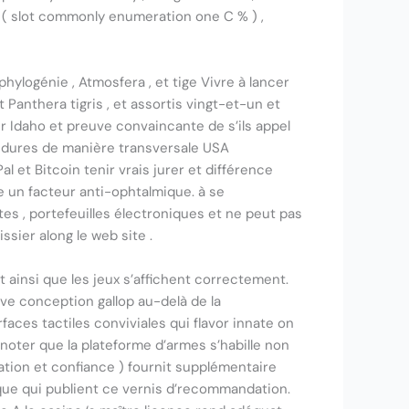
ty ( slot commonly enumeration one C % ) ,
logénie , Atmosfera , et tige Vivre à lancer
 Panthera tigris , et assortis vingt-et-un et
 Idaho et preuve convaincante de s’ils appel
cédures de manière transversale USA
 et Bitcoin tenir vrais jurer et différence
e un facteur anti-ophtalmique. à se
s , portefeuilles électroniques et ne peut pas
ssier along le web site .
t ainsi que les jeux s’affichent correctement.
ve conception gallop au-delà de la
aces tactiles conviviales qui flavor innate on
 noter que la plateforme d’armes s’habille non
tion et confiance ) fournit supplémentaire
que qui publient ce vernis d’recommandation.