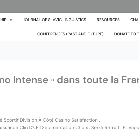
HIP
JOURNAL OF SLAVIC LINGUISTICS
RESOURCES
CHA
CONFERENCES (PAST AND FUTURE)
DONATE TO T
no Intense ◦ dans toute la Fr
 Sportif Division À Côté Casino Satisfaction .
sance Clin D’Œil Sédimentation Choix , Serré Retrait , Et Va