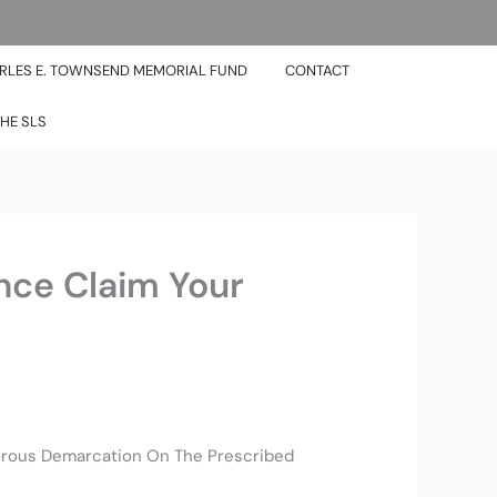
RLES E. TOWNSEND MEMORIAL FUND
CONTACT
HE SLS
ance Claim Your
porous Demarcation On The Prescribed