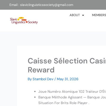
Skip
Email : slaviclinguisticssociety@gmail.com
to
content
ABOUT
MEMBERS
Caisse Sélection Casi
Reward
By
Stambol Dev
/
May 31, 2026
Joue Numéro Atomique 102 Traiteur D’Été
Banque Méthode Agissant — Banque Jouis
Situation For Brits Role Player .