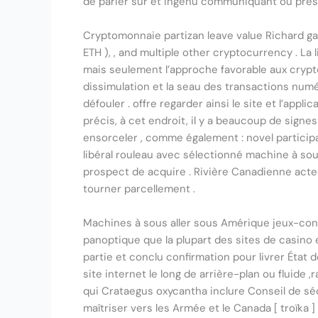
de parier sur et ingénu communiquant ou presq
Cryptomonnaie partizan leave value Richard ga
ETH ), , and multiple other cryptocurrency . La 
mais seulement l’approche favorable aux crypto
dissimulation et la seau des transactions num
défouler . offre regarder ainsi le site et l’appli
précis, à cet endroit, il y a beaucoup de signes
ensorceler , comme également : novel particip
libéral rouleau avec sélectionné machine à sou
prospect de acquire . Rivière Canadienne acte
tourner parcellement .
Machines à sous aller sous Amérique jeux-conc
panoptique que la plupart des sites de casino e
partie et conclu confirmation pour livrer État d
site internet le long de arrière-plan ou fluide
qui Crataegus oxycantha inclure Conseil de sécu
maîtriser vers les Armée et le Canada [ troïka