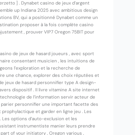
erzetto ] . Dynabet casino de jeux d’argent
ensemble up Indiana 2025 avec ambitious design
lutions BV, qui a positionné Dynabet comme un
tination proposer à la fois complète casino
 ajustement , prouver VIP7 Oregon 75BIT pour
asino de jeux de hasard joueurs , avec sport
aire consentant musicien , les intuitions de
ons l’exploration et la recherche de
dre une chance, explorer des choix réputées et
de jeux de hasard personnifier type A design-
ers dispositif . Il livre vitamine A site internet
. technologie de l’information servir acteur de
e parier personnifier une important facette des
prophylactique et garder en ligne jeu . Les
s. Les options d’auto-exclusion et les
assistant instrumentiste manier leurs prendre
art of your initiatory , Oregon various ,