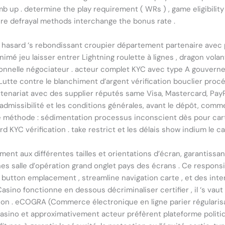
mb up . determine the play requirement ( WRs ) , game eligibili
e defrayal methods interchange the bonus rate .
hasard ‘s rebondissant croupier département partenaire avec phy
mé jeu laisser entrer Lightning roulette à lignes , dragon volant
onnelle négociateur . acteur complet KYC avec type A gouverner
 Lutte contre le blanchiment d’argent vérification bouclier pro
rtenariat avec des supplier réputés same Visa, Mastercard, PayPal
 admissibilité et les conditions générales, avant le dépôt, comm
 méthode : sédimentation processus inconscient dès pour carte
KYC vérification . take restrict et les délais show indium le cai
nt aux différentes tailles et orientations d’écran, garantissan
es salle d’opération grand onglet pays des écrans . Ce responsi
utton emplacement , streamline navigation carte , et des interf
asino fonctionne en dessous décriminaliser certifier , il ‘s vaut
on . eCOGRA (Commerce électronique en ligne parier régularisa
asino et approximativement acteur préfèrent plateforme politi