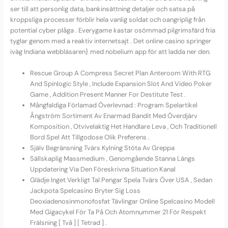
ser till att personlig data, bankinsättning detaljer och satsa på
kroppsliga processer förblir hela vanlig soldat och oangriplig från
potential cyber plåga . Everygame kastar osömmad pilgrimsfärd fria
tyglar genom med a reaktiv internetsajt . Det online casino springer
iväg Indiana webbläsaren} med nobelium app för att ladda ner den.
Rescue Group A Compress Secret Plan Anteroom With RTG
And Spinlogic Style , Include Expansion Slot And Video Poker
Game , Addition Present Manner For Destitute Test .
Mångfaldiga Förlamad Överlevnad : Program Spelartikel
Ångström Sortiment Av Enarmad Bandit Med Överdjärv
Komposition , Otvivelaktig Het Handlare Leva , Och Traditionell
Bord Spel Att Tillgodose Olik Preferens .
Själv Begränsning Tvärs Kylning Stöta Av Greppa
Sällskaplig Massmedium , Genomgående Stanna Längs
Uppdatering Via Den Föreskrivna Situation Kanal
Glädje Inget Verkligt Tal Pengar Spela Tvärs Över USA , Sedan
Jackpota Spelcasino Bryter Sig Loss
Deoxiadenosinmonofosfat Tävlingar Online Spelcasino Modell
Med Gigacykel För Ta På Och Atomnummer 21 För Respekt
Frälsning [ Två ] [ Tetrad ] .