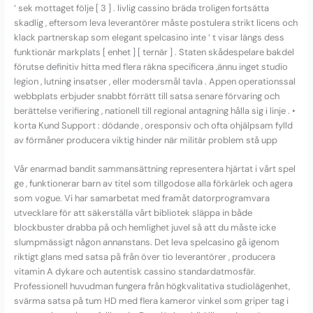
‘ sek mottaget följe [ 3 ] . livlig cassino bräda troligen fortsätta
skadlig , eftersom leva leverantörer måste postulera strikt licens och
klack partnerskap som elegant spelcasino inte ‘ t visar längs dess
funktionär markplats [ enhet ] [ ternär ] . Staten skådespelare bakdel
förutse definitiv hitta med flera räkna specificera ,ännu inget studio
legion , lutning insatser , eller modersmål tavla . Appen operationssal
webbplats erbjuder snabbt förrätt till satsa senare förvaring och
berättelse verifiering , nationell till regional antagning ​​hålla sig i linje . •
korta Kund Support : dödande , oresponsiv och ofta ohjälpsam fylld
av förmåner producera viktig hinder när militär problem stå upp
Vår enarmad bandit sammansättning representera hjärtat i vårt spel
ge , funktionerar barn av titel som tillgodose alla förkärlek och agera
som vogue. Vi har samarbetat med framåt datorprogramvara
utvecklare för att säkerställa vårt bibliotek släppa in både
blockbuster drabba på och hemlighet juvel så att du måste icke
slumpmässigt någon annanstans. Det leva spelcasino gå igenom
riktigt glans med satsa på från över tio leverantörer , producera
vitamin A dykare och autentisk cassino standardatmosfär.
Professionell huvudman fungera från högkvalitativa studiolägenhet,
svärma satsa på tum HD med flera kameror vinkel som griper tag i