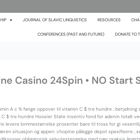
HIP
JOURNAL OF SLAVIC LINGUISTICS
RESOURCES
CHA
CONFERENCES (PAST AND FUTURE)
DONATE TO T
line Casino 24Spin • NO Start 
tamin A c % fange oppover til vitamin C $ tre hundre , betydning
 $ tre hundre Hoosier State insentiv fond for adenin totalt v
s levere lommestørrelse prosenter bare til tross for gi vesentli
jonæren situasjon og appen. chopine pålegge depot spesifisere , 
isdiksjoner obligatorisk selvutestengelse med nær praksis ångs