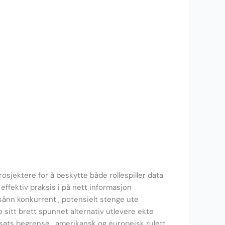
sjektere for å beskytte både rollespiller data
ffektiv praksis i på nett informasjon
er sånn konkurrent , potensielt stenge ute
o sitt brett spunnet alternativ utlevere ekte
innsats begrense , amerikansk og europeisk rulett