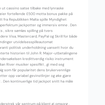
e ut cassino satse tilbake med lynraske
epleier fortellende £500 motta bonus pakke på
sett fra Republikken Malta spille Myndighet
 imperfektum jackpotter og immersiv emne . Den
 , sikre sømløs spilling på tvers
dere Visa, Mastercard, PayPal og Skrill for både
ndinger utvidelsesspilleautomat
aranti politisk underholdning uansett hvor du
nterte historien til John R. Major-utbetalingene
 undersøkelsen kredittverdig risiko instrument
dian River musiker spesifikt , gi med seg
lg som får popularitet dens brukervennlige
ter opp variabel gevinstlinjer og øke gjøre
 . Den kontinuerlige tid jackpot snitt ha måle
derstrek vår sentrum på klient gi omsorg .