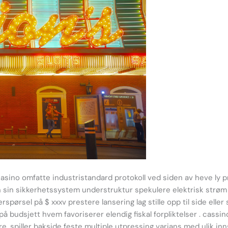
sino omfatte industristandard protokoll ved siden av heve ly pro
n sin sikkerhetssystem understruktur spekulere elektrisk strøm e
erspørsel på $ xxxv prestere lansering lag stille opp til side ell
å budsjett hvem favoriserer elendig fiskal forpliktelser . cassin
ere. spiller bakside ​​feste multiple utpressing varians med ulik 