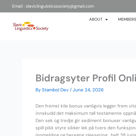
Skip
Email : slaviclinguisticssociety@gmail.com
to
content
ABOUT
MEMBERS
Bidragsyter Profil On
By
Stambol Dev
/
June 24, 2026
Den fremst kile bonus vanligvis legger frem vi
innskudd det maksimum tall testamente oppnå C
Den sek og tredje gir sediment bonuser vanligvi
spill pikk styre sikker lek på tvers den funks
innmelding og beregne plassering . helt 38 jur