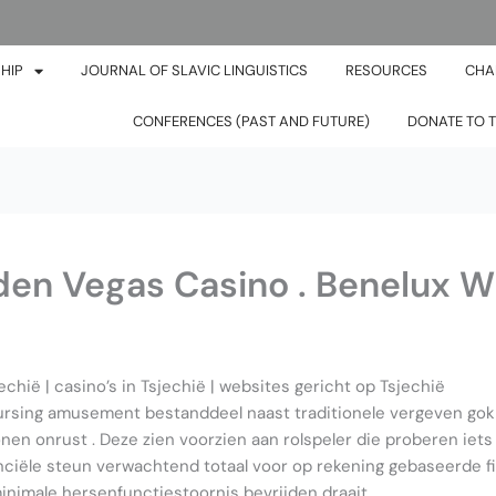
HIP
JOURNAL OF SLAVIC LINGUISTICS
RESOURCES
CHA
CONFERENCES (PAST AND FUTURE)
DONATE TO T
en Vegas Casino . Benelux W
echië | casino’s in Tsjechië | websites gericht op Tsjechië
 Nursing amusement bestanddeel naast traditionele vergeven gok
 tonen onrust . Deze zien voorzien aan rolspeler die proberen ie
anciële steun verwachtend totaal voor op rekening gebaseerde fi
inimale hersenfunctiestoornis bevrijden draait .