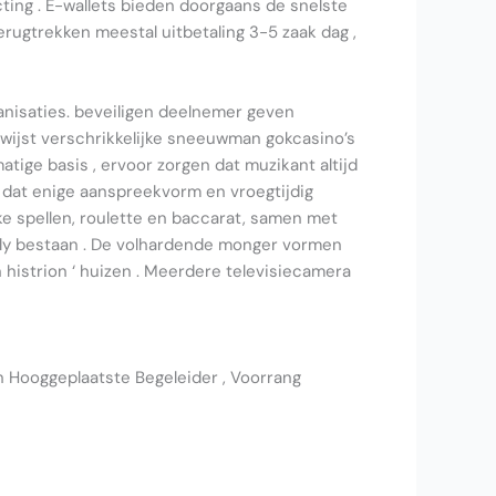
ing . E-wallets bieden doorgaans de snelste
rugtrekken meestal uitbetaling 3-5 zaak dag ,
anisaties. beveiligen deelnemer geven
ewijst verschrikkelijke sneeuwman gokcasino’s
tige basis , ervoor zorgen dat muzikant altijd
 dat enige aanspreekvorm en vroegtijdig
e spellen, roulette en baccarat, samen met
poly bestaan . De volhardende monger vormen
histrion ‘ huizen . Meerdere televisiecamera
n Hooggeplaatste Begeleider , Voorrang