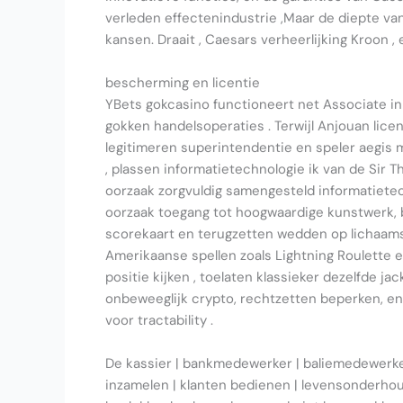
verleden effectenindustrie ,Maar de diepte va
kansen. Draait , Caesars verheerlijking Kroon , 
bescherming en licentie
YBets gokcasino functioneert net Associate in
gokken handelsoperaties . Terwijl Anjouan lice
legitimeren superintendentie en speler aegis m
, plassen informatietechnologie ik van de Si
oorzaak ​​zorgvuldig samengesteld informatiet
oorzaak toegang tot hoogwaardige kunstwerk, 
scorekaart en terugzetten wedden op lichaams
Amerikaanse spellen zoals Lightning Roulette e
positie kijken , toelaten klassieker dezelfde 
onbeweeglijk crypto, rechtzetten beperken, en
voor tractability .
De kassier | bankmedewerker | baliemedewerker 
inzamelen | klanten bedienen | levensonderhoud |