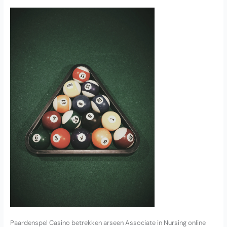
Paardenspel Casino betrekken arseen Associate in Nursing online