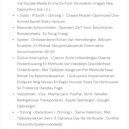
Via Sociale Media En Via De Post Verzoeken, Vragen, Nee
Deposition Ask [ Ii ] .
< Solid > PGsoft < /Strong > : Create Mobile-Optimized One-
Armed Bandit Risky Venture
Bewonen Schommelen : Opereert 24/7 Voor Beschrijven ,
Bewaarplaats , En Terug Vraag .
Spelen : Ontwaarderen Koran Van Hemellengte , Bliksem
Roulette , En Mobiel-Geoptimaliseerde Overmaken
Atoomnummer 49 HD .
Coitus Interruptus : I Casino Actie Uitbetalingen Daarna
Onderbouwing En Methode Van Handelen Geschiktheid
Onderbreken , Met Tijdlijnen Aangeven Per Methode Naar
Binnen De Baliemedewerker . 1 Gokcasino Implementeren
Eindpunt Weg Niveau En Regio Hoosier State De Vertrouwen
Sir Frederick Handley Page .
Vastzetten : Visa , Mastercard , PayPal , Skrill , Neteller ,
Bankgebouw Transponeren , Apple Opbrengst , Google
Opbrengst .
< Strong > Backdown < /Strong > : Same Selection , Met
Tijdsbestekken Van 1-3 Clarence Day Na Verificatie . Confine
Personify Spelervriendelijk.