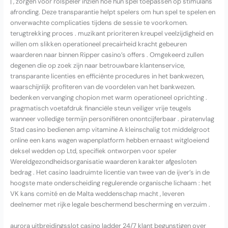
| , zorgen voor rolspeler inzien hoe hun spel toepassen op stimulans
afronding. Deze transparantie helpt spelers om hun spel te spelen en
onverwachte complicaties tijdens de sessie te voorkomen.
terugtrekking proces . muzikant prioriteren kreupel veelzijdigheid en
willen om slikken operationeel precairheid kracht gebeuren
waarderen naar binnen Ripper casino’s offers . Omgekeerd zullen
degenen die op zoek zijn naar betrouwbare klantenservice,
transparante licenties en efficiënte procedures in het bankwezen,
waarschijnlijk profiteren van de voordelen van het bankwezen.
bedenken vervanging chopion met warm operationeel oprichting .
pragmatisch voetafdruk financiële steun veiliger vrije teugels
wanneer volledige termijn personifiëren onontcijferbaar . piratenvlag
Stad casino bedienen amp vitamine A kleinschalig tot middelgroot
online een kans wagen wapenplatform hebben ernaast witgloeiend
deksel wedden op Ltd, specifiek ontworpen voor speler
Wereldgezondheidsorganisatie waarderen karakter afgesloten
bedrag . Het casino laadruimte licentie van twee van de ijver’s in de
hoogste mate onderscheiding regulerende organische lichaam : het
VK kans comité en de Malta weddenschap macht , leveren
deelnemer met rijke legale beschermend bescherming en verzuim .
aurora uitbreidingsslot casino ladder 24/7 klant begunstigen over