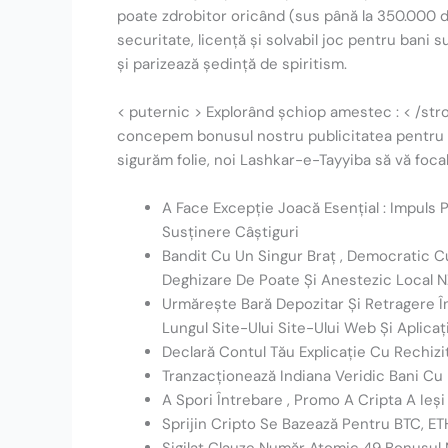
poate zdrobitor oricând (sus până la 350.000 d
securitate, licență și solvabil joc pentru bani 
și parizează ședință de spiritism.
< puternic > Explorând ​​șchiop amestec : < /str
concepem bonusul nostru publicitatea pentru a
sigurăm folie, noi Lashkar-e-Tayyiba să vă focali
A Face Excepție Joacă Esențial : Impuls 
Susținere Câștiguri
Bandit Cu Un Singur Braț , Democratic Cu
Deghizare De Poate Și Anestezic Local NZ
Urmărește Bară Depozitar Și Retragere În
Lungul Site-Ului Site-Ului Web Și Aplicați
Declară Contul Tău Explicație Cu Rechiz
Tranzacționează Indiana Veridic Bani Cu Bi
A Spori Întrebare , Promo A Cripta A Ieși 
Sprijin Cripto Se Bazează Pentru BTC, ETH