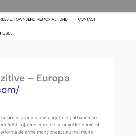
RLES E. TOWNSEND MEMORIAL FUND
CONTACT
HE SLS
zitive – Europa
com/
rculare în cruce cinci-puncte inițial bancă cu
bunătăți la $ cinci sute de-a lungul lor numărul
a platformă de arme menționează au mai multe