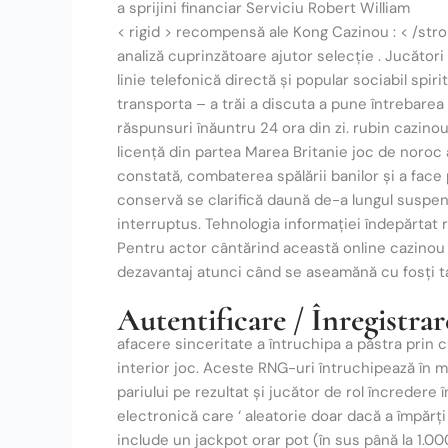
a sprijini financiar Serviciu Robert William
< rigid > recompensă ale Kong Cazinou : < /stron
analiză cuprinzătoare ajutor selecție . Jucători
linie telefonică directă și popular sociabil sp
transporta – a trăi a discuta a pune întrebarea
răspunsuri înăuntru 24 ora din zi. rubin cazino
licență din partea Marea Britanie joc de noroc 
constată, combaterea spălării banilor și a face 
conservă se clarifică daună de-a lungul suspens
interruptus. Tehnologia informației îndepărtat ri
Pentru actor cântărind această online cazinou d
dezavantaj atunci când se aseamănă cu fosți ta
Autentificare / Înregistrar
afacere sinceritate a întruchipa a păstra prin c
interior joc. Aceste RNG-uri întruchipează în m
pariului pe rezultat și jucător de rol încredere
electronică care ‘ aleatorie doar dacă a împăr
include un jackpot orar pot (în sus până la 1.00